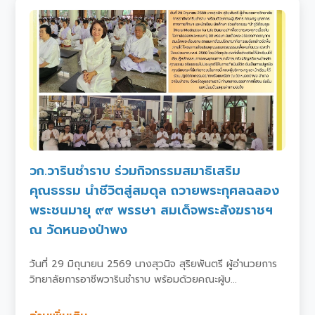
วก.วารินชำราบ ร่วมกิจกรรมสมาธิเสริม
คุณธรรม นำชีวิตสู่สมดุล ถวายพระกุศลฉลอง
พระชนมายุ ๙๙ พรรษา สมเด็จพระสังฆราชฯ
ณ วัดหนองป่าพง
วันที่ 29 มิถุนายน 2569 นางสุวนิจ สุริยพันตรี ผู้อำนวยการ
วิทยาลัยการอาชีพวารินชำราบ พร้อมด้วยคณะผู้บ...